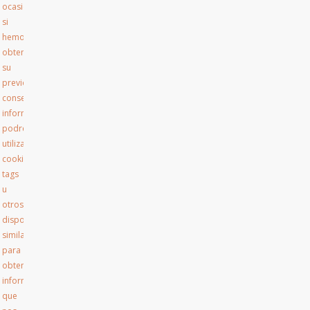
ocasiones,
si
hemos
obtenido
su
previo
consentimiento
informado,
podremos
utilizar
cookies,
tags
u
otros
dispositivos
similares
para
obtener
información
que