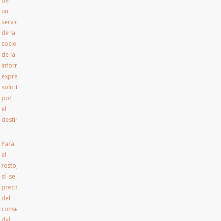
de
un
servicio
de la
sociedad
de la
información
expresamente
solicitado
por
el
destinatario.
Para
el
resto,
sí se
precisa
del
consentimiento
del