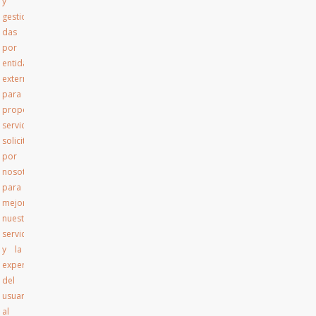
y
gestiona
das
por
entidades
externas
para
proporcionarnos
servicios
solicitados
por
nosotros
para
mejorar
nuestros
servicios
y la
experiencia
del
usuario
al