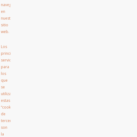
navegar
en
nuestro
sitio
web.
Los
principales
servicios
para
los
que
se
utilizan
estas
“cookies
de
terceros”
son
la