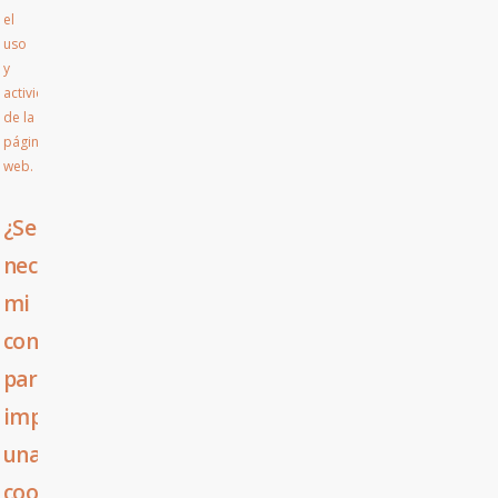
el
uso
y
actividad
de la
página
web.
¿Se
necesita
mi
consentimiento
para
implantar
una
cookie?