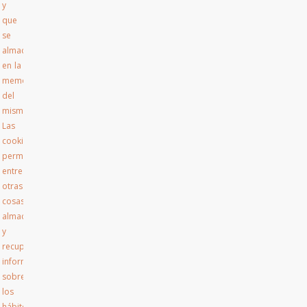
y
que
se
almacenan
en la
memoria
del
mismo.
Las
cookies
permiten,
entre
otras
cosas,
almacenar
y
recuperar
información
sobre
los
hábitos