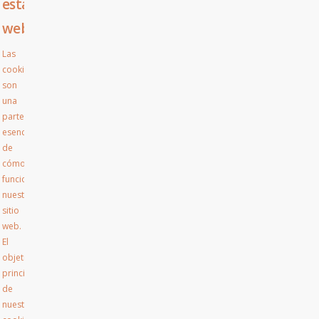
esta
web
Las
cookies
son
una
parte
esencial
de
cómo
funciona
nuestro
sitio
web.
El
objetivo
principal
de
nuestras