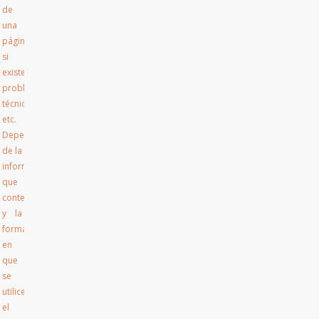
de
una
página,
si
existen
problemas
técnicos,
etc.
Dependiendo
de la
información
que
contengan
y la
forma
en
que
se
utilice
el