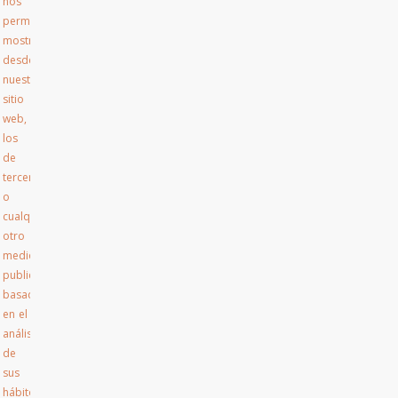
nos
permita
mostrarle
desde
nuestro
sitio
web,
los
de
terceros,
o
cualquier
otro
medio,
publicidad
basada
en el
análisis
de
sus
hábitos