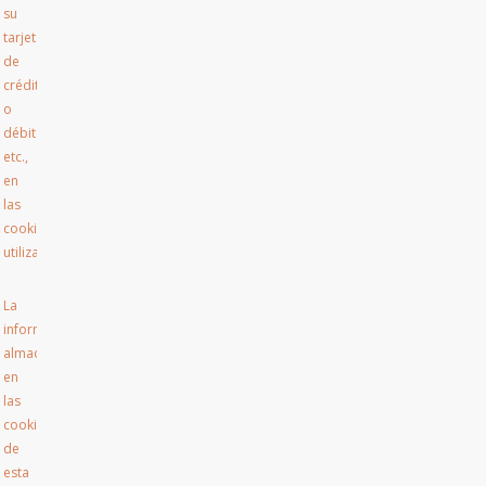
su
tarjeta
de
crédito
o
débito,
etc.,
en
las
cookies
utilizadas.
La
información
almacenada
en
las
cookies
de
esta