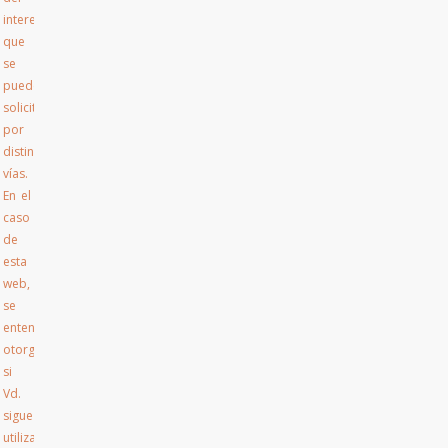
interesado
que
se
puede
solicitar
por
distintas
vías.
En el
caso
de
esta
web,
se
entenderá
otorgado
si
Vd.
sigue
utilizando