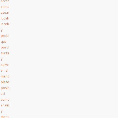
accede
como
usuario,
localizar
incidencias
y
problemas
que
puedan
surgir
y
solventarlos
en el
menor
plazo
posible,
así
como
analizar
y
medir