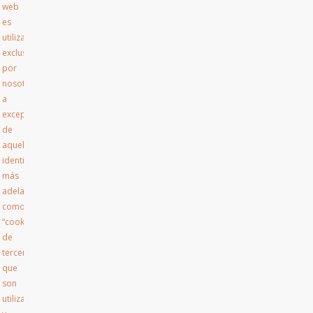
web
es
utilizada
exclusivamente
por
nosotros,
a
excepción
de
aquellas
identificadas
más
adelante
como
“cookie
de
terceros”,
que
son
utilizadas