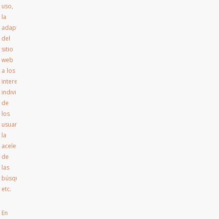
uso,
la
adaptación
del
sitio
web
a los
intereses
individuales
de
los
usuarios,
la
aceleración
de
las
búsquedas,
etc.
En