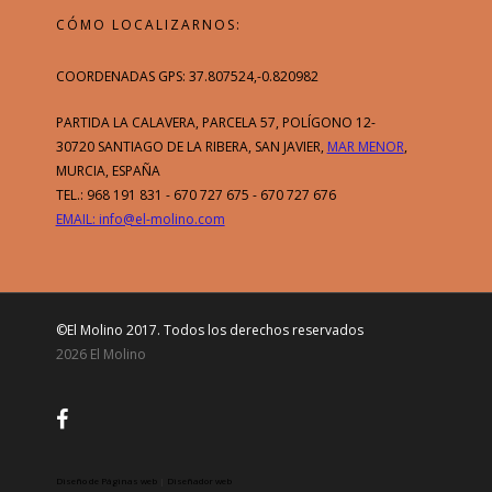
CÓMO LOCALIZARNOS:
COORDENADAS GPS: 37.807524,-0.820982
PARTIDA LA CALAVERA, PARCELA 57, POLÍGONO 12-
30720 SANTIAGO DE LA RIBERA, SAN JAVIER,
MAR MENOR
,
MURCIA, ESPAÑA
TEL.: 968 191 831 - 670 727 675 - 670 727 676
EMAIL: info@el-molino.com
Esta web utiliza cookies y otras
tecnologías para que podamos mejorar
su experiencia en nuestra web. Al
continuar navegando por este sitio
©El Molino 2017. Todos los derechos reservados
usted acepta el uso de cookies propias
2026 El Molino
y de terceros para el análisis.
Aceptar
Rechazar
Más Información
Diseño de Páginas web
|
Diseñador web