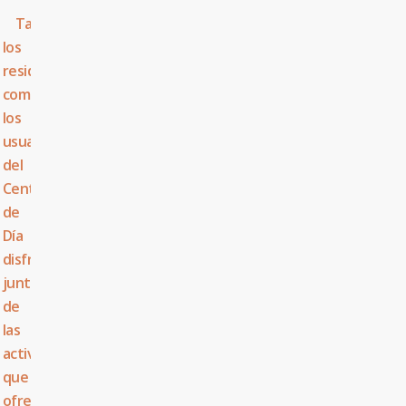
Tanto
los
residentes
como
los
usuarios
del
Centro
de
Día
disfrutan
juntos
de
las
actividades
que
ofrecemos