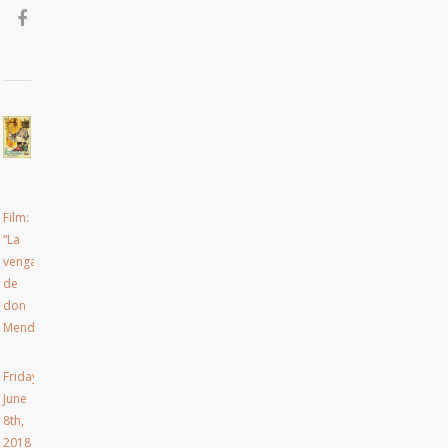
Film:
“La
venganza
de
don
Mendo”
Friday,
June
8th,
2018