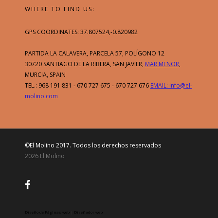
WHERE TO FIND US:
GPS COORDINATES: 37.807524,-0.820982
PARTIDA LA CALAVERA, PARCELA 57, POLÍGONO 12
30720 SANTIAGO DE LA RIBERA, SAN JAVIER,
MAR MENOR
,
MURCIA, SPAIN
TEL.: 968 191 831 - 670 727 675 - 670 727 676
EMAIL: info@el-
molino.com
Esta web utiliza cookies y otras
tecnologías para que podamos mejorar
su experiencia en nuestra web. Al
continuar navegando por este sitio
©El Molino 2017. Todos los derechos reservados
usted acepta el uso de cookies propias
2026 El Molino
y de terceros para el análisis.
Aceptar
Rechazar
Más Información
Diseño de Páginas web
|
Diseñador web