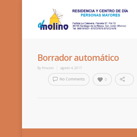
Borrador automático
By
fmazon
agosto 4, 2017
No Comments
0