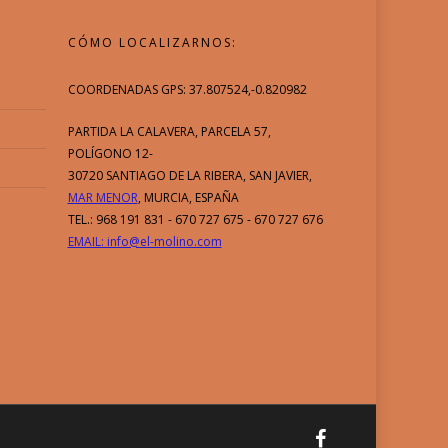
CÓMO LOCALIZARNOS:
COORDENADAS GPS: 37.807524,-0.820982
PARTIDA LA CALAVERA, PARCELA 57,
POLÍGONO 12-
30720 SANTIAGO DE LA RIBERA, SAN JAVIER,
MAR MENOR
, MURCIA, ESPAÑA
TEL.: 968 191 831 - 670 727 675 - 670 727 676
EMAIL: info@el-molino.com