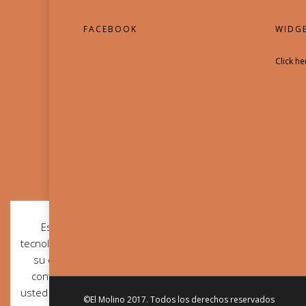
FACEBOOK
WIDGE
Click he
Esta web utiliza cookies y otras
tecnologías para que podamos mejorar
su experiencia en nuestra web. Al
continuar navegando por este sitio
usted acepta el uso de cookies propias
©El Molino 2017. Todos los derechos reservados