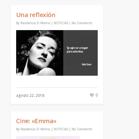
Una reflexión
By
Residencia El Molino
|
NOTICIAS
|
No Comments
0
agosto 22, 2018
Cine: «Emma»
By
Residencia El Molino
|
NOTICIAS
|
No Comments