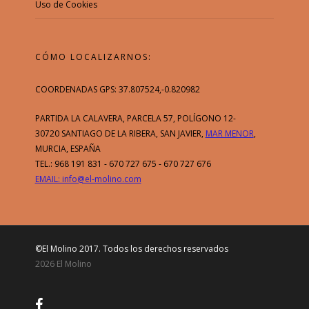
Uso de Cookies
CÓMO LOCALIZARNOS:
COORDENADAS GPS: 37.807524,-0.820982
PARTIDA LA CALAVERA, PARCELA 57, POLÍGONO 12-
30720 SANTIAGO DE LA RIBERA, SAN JAVIER,
MAR MENOR
,
MURCIA, ESPAÑA
TEL.: 968 191 831 - 670 727 675 - 670 727 676
EMAIL: info@el-molino.com
Esta web utiliza cookies y otras
tecnologías para que podamos mejorar
su experiencia en nuestra web. Al
continuar navegando por este sitio
©El Molino 2017. Todos los derechos reservados
usted acepta el uso de cookies propias
2026 El Molino
y de terceros para el análisis.
Aceptar
Rechazar