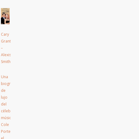
Cary
Grant
–
Alexis
Smith.
Una
biografía
de
lujo
del
célebre
músico
Cole
Porter,
el