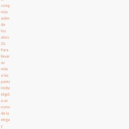
compositor
más
sulime
de
los
años
20.
Para
llevar
su
vida
a las
pantallas,
Hollywood
eligió
a un
icono
de la
elegancia
y